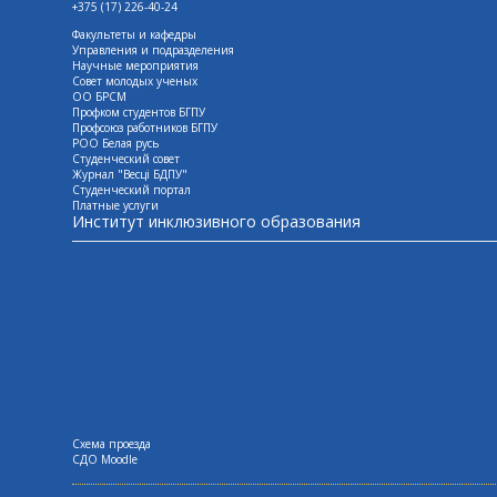
+375 (17) 226-40-24
Факультеты и кафедры
Управления и подразделения
Научные мероприятия
Совет молодых ученых
ОО БРСМ
Профком студентов БГПУ
Профсоюз работников БГПУ
РОО Белая русь
Студенческий совет
Журнал "Весцi БДПУ"
Студенческий портал
Платные услуги
Институт инклюзивного образования
Схема проезда
СДО Moodle